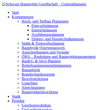
Start
Kompetenzen
Hoch- und Tiefbau Planungen
Entwurfsplanung
Einreichplanung
Ausführungsplanung
Elektro- und Haustechnikplanung
Statik & Tragwerksplanung
Bauphysik+Energieausweis
Ausschreibungen und Vergabe
ÖBA – Bauleitung und Bauprojektmanagement
BauKG & SiGe-Planung
Betriebsanlagengenehmigungen
Bauaufsicht
Brandschutzkonzepte
Beweissicherung
Gutachten
Abrechnungen
Bauprojektentwicklung
Statik
Projekte
Geschosswohnbau
Einfamilienhausbau