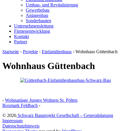
Umbau- und Revitalisierung
Gewerbebau
Anlagenbau
Sonderbauten
Unternehmensleitung
Firmenentwicklung
Kontakt
Partner
Startseite
›
Projekte
›
Einfamilienhaus
›
Wohnhaus Güttenbach
Wohnhaus Güttenbach
‹
Wohnanlage Junges Wohnen St. Pölten
Boxmark Feldbach
›
© 2026
Schwarz Bauprojekt Gesellschaft – Generalplanung
Impressum
Datenschutzhinweis